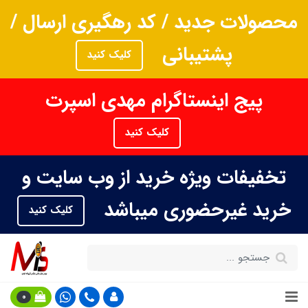
محصولات جدید / کد رهگیری ارسال /
پشتیبانی
کلیک کنید
پیج اینستاگرام مهدی اسپرت
کلیک کنید
تخفیفات ویژه خرید از وب سایت و
خرید غیرحضوری میباشد
کلیک کنید
0