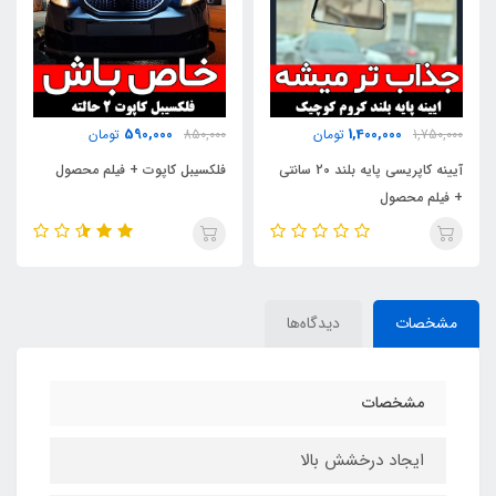
800,000
590,000
850,000
تومان
1,200,000
تومان
ند 20 سانتی
فلکسیبل کاپوت + فیلم محصول
کیت 3تیکه جلو ال90
مشخصات
دیدگاه‌ها
مشخصات
ایجاد درخشش بالا