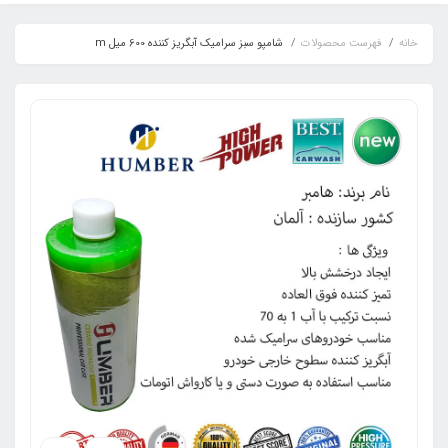
خانه
فهرست محصولات
شامپو سبز سرامیک آبگریز کننده 600 میل m