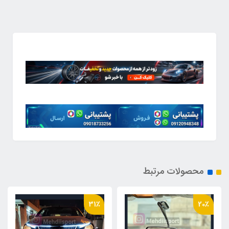
محصولات مرتبط
34٪
31٪