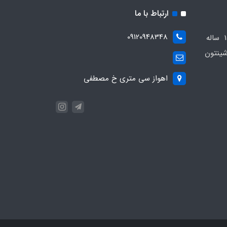
ارتباط با ما
09120948348
مجموعه مهدی اسپرت باسابقه 10 ساله
ینتون
اهواز سی متری خ مصطفی