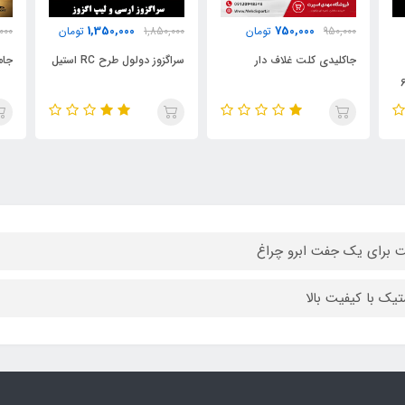
1,350,000
1,350,000
1,850,000
تومان
1,670,000
تومان
000
سراگزوز دولول طرح RC استیل
جاموبایلی G188
سردن
 برای یک جفت ابرو چراغ
تیک با کیفیت بالا