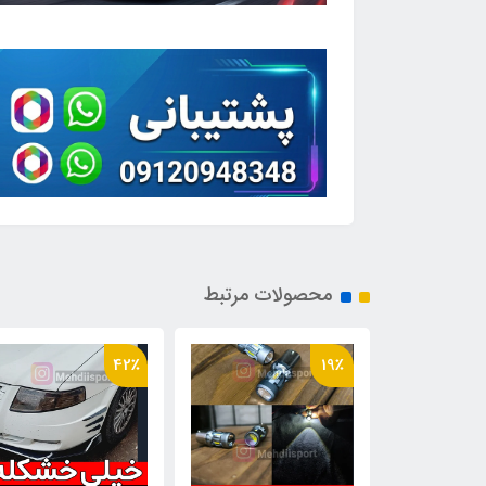
محصولات مرتبط
22٪
42٪