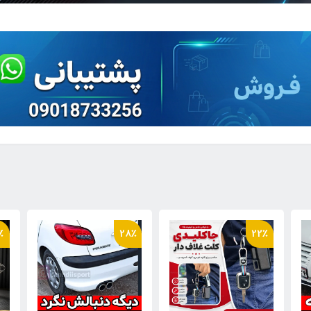
٪
20٪
28٪