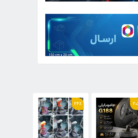
46٪
31٪
24