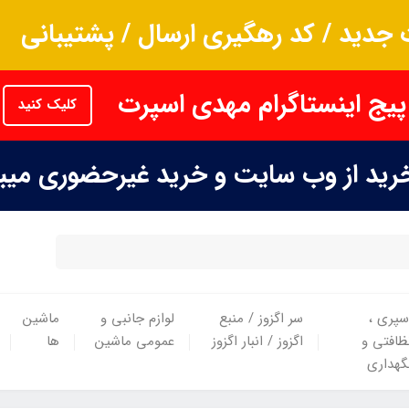
جدید / کد رهگیری ارسال / پشتیبانی
پیج اینستاگرام مهدی اسپرت
کلیک کنید
خرید از وب سایت و خرید غیرحضوری می
سپری ،
سر اگزوز / منبع
لوازم جانبی و
ماشین
ظافتی و
اگزوز / انبار اگزوز
عمومی ماشین
ها
گهداری