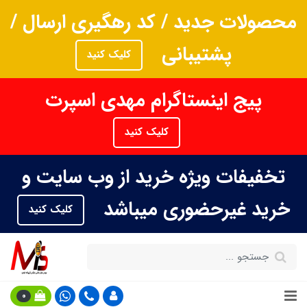
محصولات جدید / کد رهگیری ارسال /
پشتیبانی
کلیک کنید
پیج اینستاگرام مهدی اسپرت
کلیک کنید
تخفیفات ویژه خرید از وب سایت و
خرید غیرحضوری میباشد
کلیک کنید
0