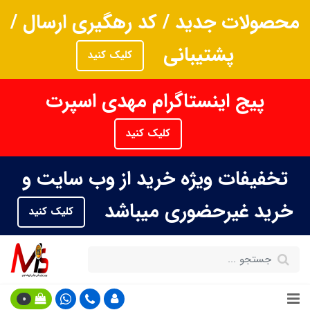
محصولات جدید / کد رهگیری ارسال /
پشتیبانی
کلیک کنید
پیج اینستاگرام مهدی اسپرت
کلیک کنید
تخفیفات ویژه خرید از وب سایت و
خرید غیرحضوری میباشد
کلیک کنید
0