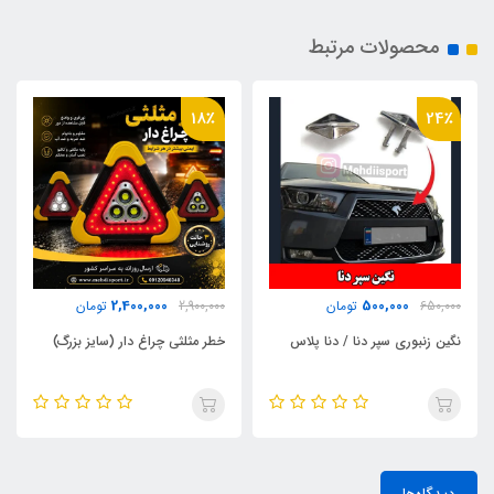
محصولات مرتبط
18٪
24٪
2,400,000
500,000
650,000
تومان
2,900,000
تومان
نگین زنبوری سپر دنا / دنا پلاس
خطر مثلثی چراغ دار (سایز بزرگ)
دیدگاه‌ها