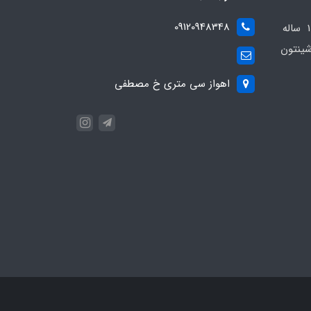
09120948348
مجموعه مهدی اسپرت باسابقه 10 ساله
ینتون
اهواز سی متری خ مصطفی