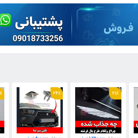
٪
27٪
24٪