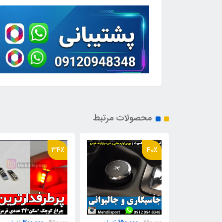
محصولات مرتبط
21٪
34٪