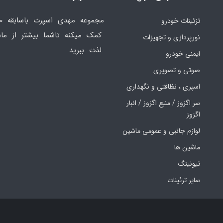
تزئینات خودرو
کمک میکنه تاشما بیشتر از ماش
نورپردازی و تجهیزات
لذت ببرید
ایمنی خودرو
صوتی و تصویری
اسپری ، نظافتی و نگهداری
سر اگزوز / منبع اگزوز / انبار
اگزوز
لوازم جانبی و عمومی ماشین
ماشین ها
تیونینگ
سایر تزئینات