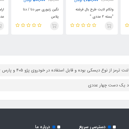
220,000
500,000
650,000
تومان
300,000
تومان
000
نگین زنبوری سپر دنا / دنا
ارام بند درب ماشین بسته 8
خوش
پلاس
عددی
و ل
ت ترمز از نوع دیسکی بوده و قابل استفاده در خودروی پژو 405 و پارس – SLX -آریسان می باشد.
د یک دست چهار عددی
دسترسی سریع
درباره ما