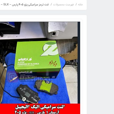
خانه
فهرست محصولات
لنت ترمز سرامیکی پژو 405 پارس – SLX – آریسان 1 نائو – الیجیبل eligible (الیگ)