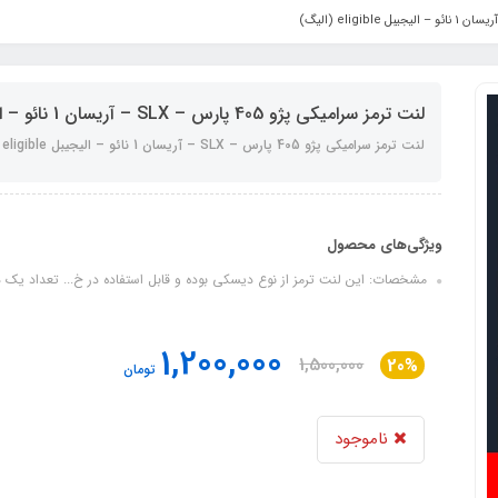
لنت ترمز سرامیکی پژو 405 پارس – SLX – آریسان 1 نائو – الیجیبل eligible (الیگ)
لنت ترمز سرامیکی پژو 405 پارس – SLX – آریسان 1 نائو – الیجیبل eligible (الیگ)
ویژگی‌های محصول
مشخصات: این لنت ترمز از نوع دیسکی بوده و قابل استفاده در خ... تعداد یک
1,200,000
1,500,000
20%
تومان
ناموجود