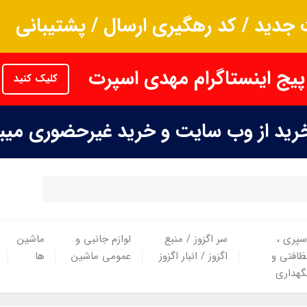
جدید / کد رهگیری ارسال / پشتیبانی
پیج اینستاگرام مهدی اسپرت
کلیک کنید
خرید از وب سایت و خرید غیرحضوری می
سپری ،
سر اگزوز / منبع
لوازم جانبی و
ماشین
ظافتی و
اگزوز / انبار اگزوز
عمومی ماشین
ها
گهداری