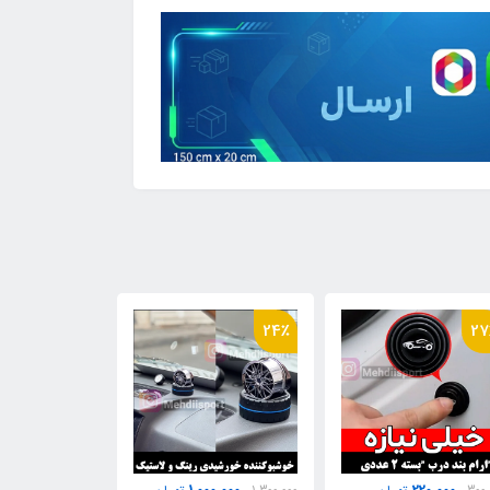
54٪
14٪
24