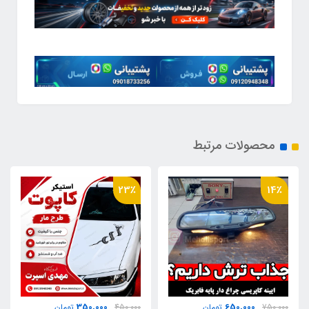
محصولات مرتبط
36٪
23٪
450,000
350,000
450,000
تومان
700,000
تومان