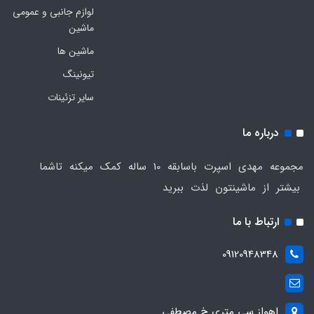
لوازم جانبی و عمومی
ماشین
ماشین ها
تیونینگ
سایر تزئینات
درباره ما
مجموعه مهدی اسپرت باسابقه 10 ساله کمک میکنه تاشما
بیشتر از ماشینتون لذت ببرید
ارتباط با ما
09120948348
اهواز سی متری خ مصطفی