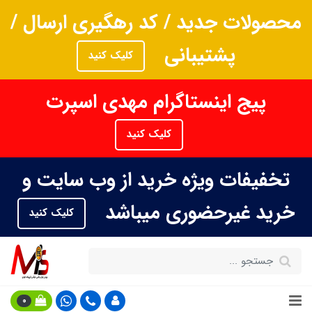
محصولات جدید / کد رهگیری ارسال /
پشتیبانی
کلیک کنید
پیج اینستاگرام مهدی اسپرت
کلیک کنید
تخفیفات ویژه خرید از وب سایت و
خرید غیرحضوری میباشد
کلیک کنید
0