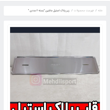
خانه
فهرست محصولات
زیر پلاک استیل ماشین "بسته 2 عددی "