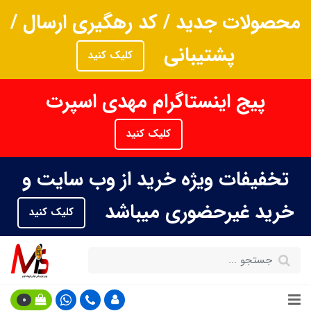
محصولات جدید / کد رهگیری ارسال /
پشتیبانی
کلیک کنید
پیج اینستاگرام مهدی اسپرت
کلیک کنید
تخفیفات ویژه خرید از وب سایت و
خرید غیرحضوری میباشد
کلیک کنید
0