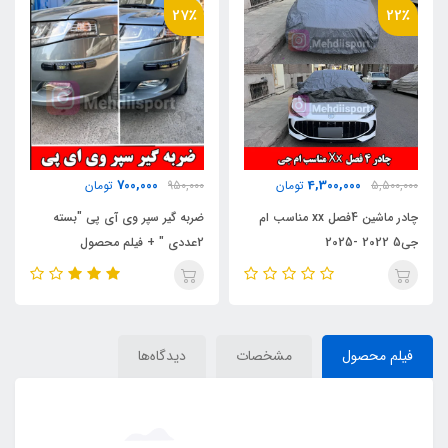
27٪
22٪
700,000
4,300,000
5,500,000
تومان
950,000
تومان
چادر ماشین 4فصل xx مناسب ام
ضربه گیر سپر وی آی پی "بسته
جی5 2022 -2025
2عددی " + فیلم محصول
فیلم محصول
مشخصات
دیدگاه‌ها