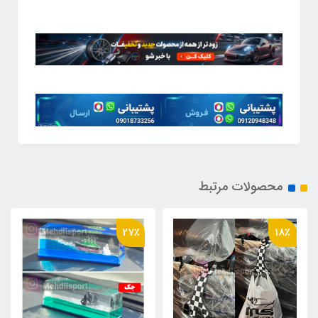
محصولات مرتبط
56٪
27٪