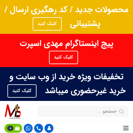
محصولات جدید / کد رهگیری ارسال /
پشتیبانی
کلیک کنید
پیج اینستاگرام مهدی اسپرت
کلیک کنید
تخفیفات ویژه خرید از وب سایت و
خرید غیرحضوری میباشد
کلیک کنید
0