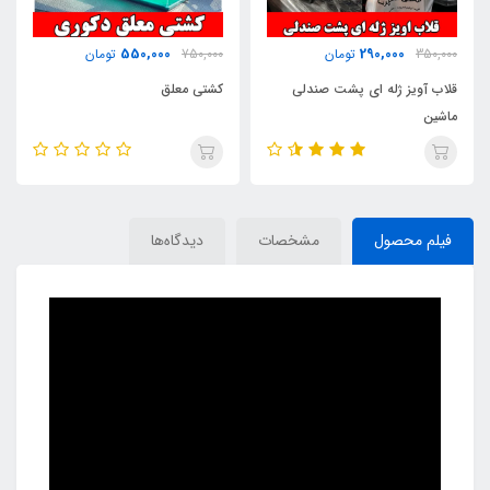
200,000
550,000
750,000
تومان
450,000
تومان
کشتی معلق
پک استیکر برچسب
فیلم محصول
مشخصات
دیدگاه‌ها