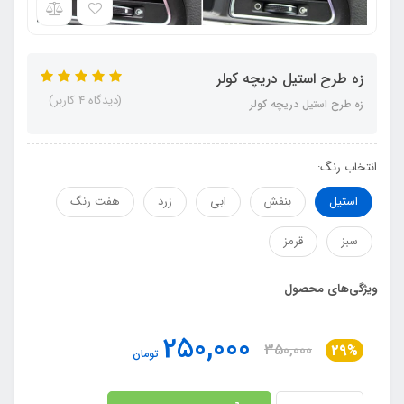
زه طرح استیل دریچه کولر
(دیدگاه 4 کاربر)
زه طرح استیل دریچه کولر
انتخاب رنگ:
استیل
بنفش
ابی
زرد
هفت رنگ
سبز
قرمز
ویژگی‌های محصول
250,000
350,000
29%
تومان