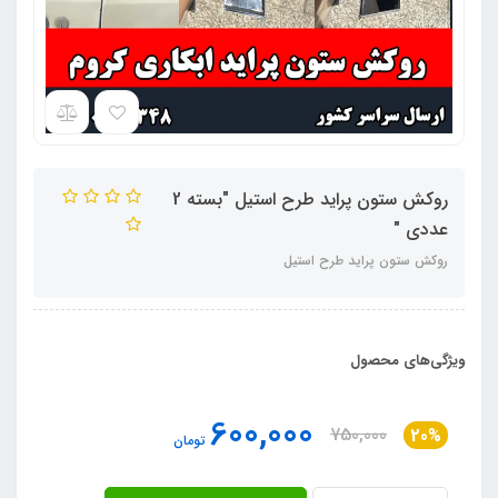
روکش ستون پراید طرح استیل "بسته 2
عددی "
روکش ستون پراید طرح استیل
ویژگی‌های محصول
600,000
750,000
20%
تومان