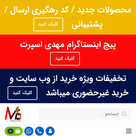
محصولات جدید / کد رهگیری ارسال /
پشتیبانی
کلیک کنید
پیج اینستاگرام مهدی اسپرت
کلیک کنید
تخفیفات ویژه خرید از وب سایت و
خرید غیرحضوری میباشد
کلیک کنید
0