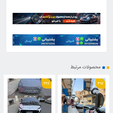
محصولات مرتبط
22٪
31٪