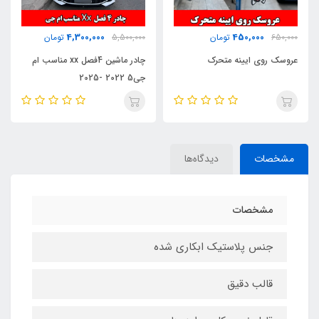
4,300,000
450,000
650,000
تومان
5,500,000
تومان
عروسک روی ایینه متحرک
چادر ماشین 4فصل xx مناسب ام
جی5 2022 -2025
مشخصات
دیدگاه‌ها
مشخصات
جنس پلاستیک ابکاری شده
قالب دقیق