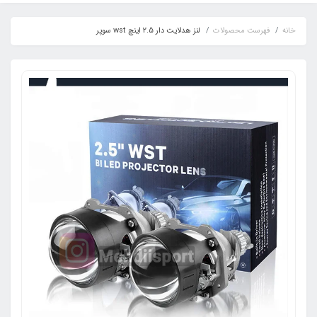
خانه
فهرست محصولات
لنز هدلایت دار 2.5 اینچ wst سوپر