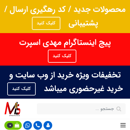
محصولات جدید / کد رهگیری ارسال /
پشتیبانی
کلیک کنید
پیج اینستاگرام مهدی اسپرت
کلیک کنید
تخفیفات ویژه خرید از وب سایت و
خرید غیرحضوری میباشد
کلیک کنید
0