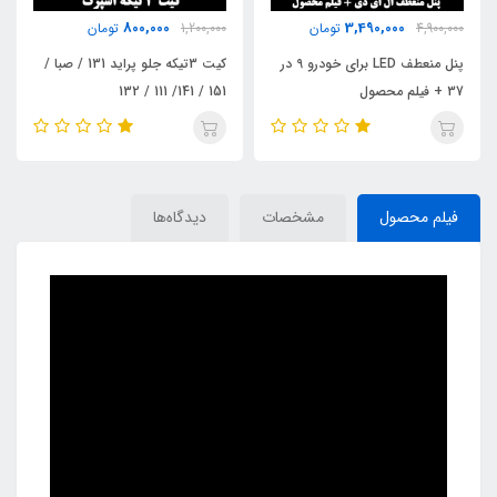
800,000
3,490,000
4,900,000
تومان
1,200,000
تومان
پنل منعطف LED برای خودرو 9 در
کیت 3تیکه جلو پراید 131 / صبا /
37 + فیلم محصول
151 / 141/ 111 / 132
فیلم محصول
مشخصات
دیدگاه‌ها