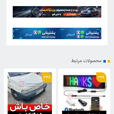
محصولات مرتبط
34٪
29٪