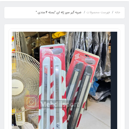
خانه
فهرست محصولات
ضربه گیر سپر ژله ای "بسته 4 عددی "