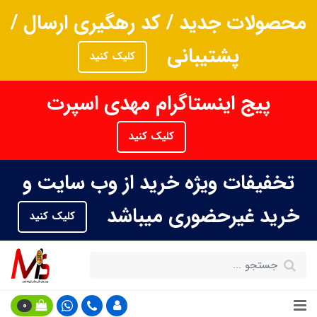
محصولات جدید / کد رهگیری ارسال /
پشتیبانی
کلیک کنید
پیج اینستاگرام مهدی اسپرت
کلیک کنید
تخفیفات ویژه خرید از وب سایت و
خرید غیرحضوری میباشد
کلیک کنید
0