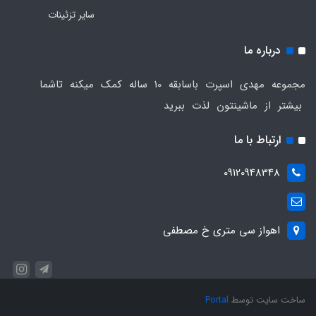
سایر تزئینات
درباره ما
مجموعه مهدی اسپرت باسابقه 10 ساله کمک میکنه تاشما
بیشتر از ماشینتون لذت ببرید
ارتباط با ما
09120948348
اهواز سی متری خ مصطفی
ساخت سایت توسط
Portal