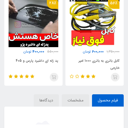
28٪
56٪
400,000
600,000
1,350,000
تومان
550,000
تومان
کابل باتری به باتری 1000 امپر
پد ژله ای داشبرد پارس و 405
خارجی
فیلم محصول
مشخصات
دیدگاه‌ها