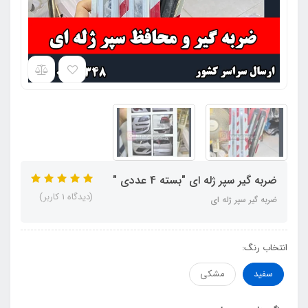
ضربه گیر سپر ژله ای "بسته 4 عددی "
(دیدگاه 1 کاربر)
ضربه گیر سپر ژله ای
انتخاب رنگ:
سفید
مشکی