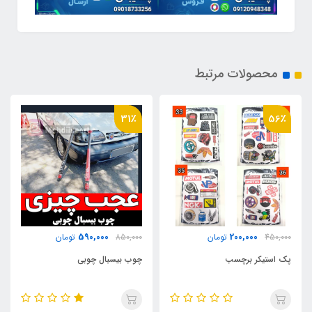
محصولات مرتبط
31٪
56٪
590,000
200,000
450,000
تومان
850,000
تومان
پک استیکر برچسب
چوب بیسبال چوبی