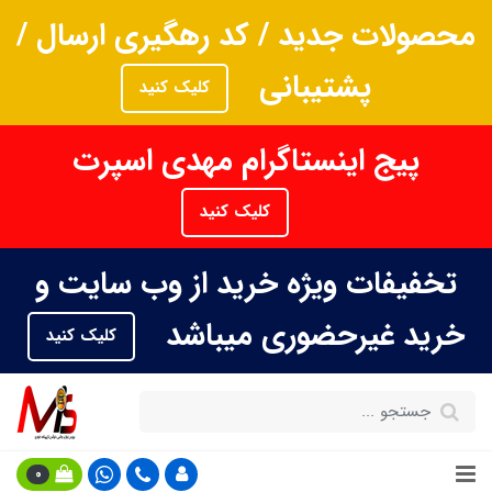
محصولات جدید / کد رهگیری ارسال /
پشتیبانی
کلیک کنید
پیج اینستاگرام مهدی اسپرت
کلیک کنید
تخفیفات ویژه خرید از وب سایت و
خرید غیرحضوری میباشد
کلیک کنید
0