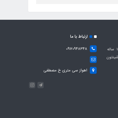
ارتباط با ما
09120948348
مجموعه مهدی اسپرت باسابقه 10 ساله
ینتون
اهواز سی متری خ مصطفی