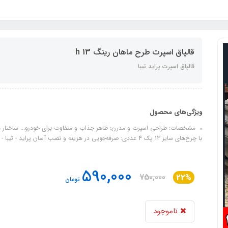
قالپاق اسپرت طرح ماهان رینگ 13 h
قالپاق اسپرت پراید تیبا
ویژگی‌های محصول
با چرخ‌های سایز 13 پک 4 عددی: صرفه‌جویی در هزینه و نصب آسان پراید - تیبا - و.....
590,000
750,000
22%
تومان
ناموجود