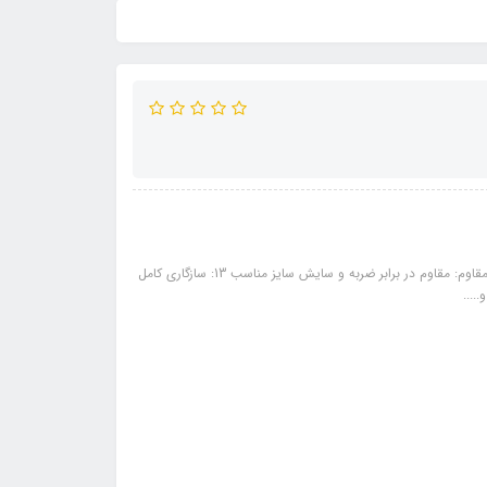
مشخصات: طراحی اسپرت و مدرن: ظاهر جذاب و متفاوت برای خودرو... ساختار مقاوم: مقاوم در برابر ضربه و سایش سایز مناسب 13: سازگاری کامل