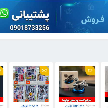
٪
31٪
50٪
979,000
200,000
400,000
تومان
1,400,000
تومان
,000