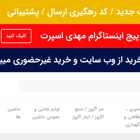
جدید / کد رهگیری ارسال / پشتیبانی
پیج اینستاگرام مهدی اسپرت
کلیک کنید
خرید از وب سایت و خرید غیرحضوری می
سپری ،
سر اگزوز / منبع
لوازم جانبی و
ماشین
ظافتی و
اگزوز / انبار اگزوز
عمومی ماشین
ها
گهداری