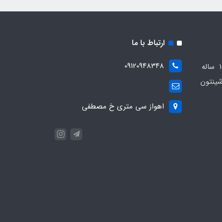
ارتباط با ما
09120948348
مجموعه مهدی اسپرت باسابقه 10 ساله
ینتون
اهواز سی متری خ مصطفی