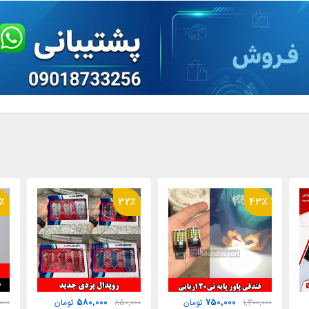
27٪
32٪
220,000
580,000
ن
850,000
تومان
300,000
تومان