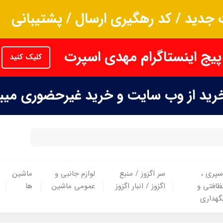
جدید / کد رهگیری ارسال / پشتیبانی
پیج اینستاگرام مهدی اسپرت
کلیک کنید
خرید از وب سایت و خرید غیرحضوری می
سپری ،
سر اگزوز / منبع
لوازم جانبی و
ماشین
ظافتی و
اگزوز / انبار اگزوز
عمومی ماشین
ها
گهداری