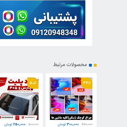
محصولات مرتبط
43٪
50٪
750,000
250,000
300,00
تومان
500,000
تومان
1,300,000
توما