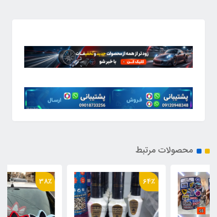
محصولات مرتبط
38٪
64٪