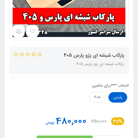
پارکاب شیشه ای پژو پارس 405
پارکاب شیشه ای پژو پارس 405
انتخاب ***برای ماشین:
پارس
405
480,000
650,000
27%
تومان