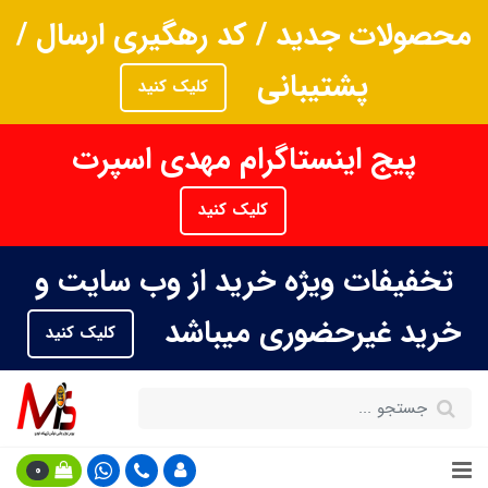
محصولات جدید / کد رهگیری ارسال /
پشتیبانی
کلیک کنید
پیج اینستاگرام مهدی اسپرت
کلیک کنید
تخفیفات ویژه خرید از وب سایت و
خرید غیرحضوری میباشد
کلیک کنید
0