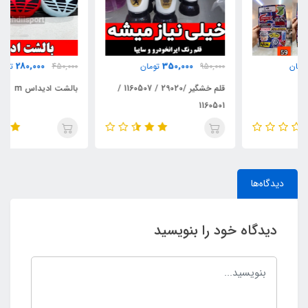
280,000
350,000
950,000
تومان
450,000
تومان
قلم خشگیر /29020 / 1160507 /
بالشت ادیداس m
1160501
دیدگاه‌ها
دیدگاه خود را بنویسید