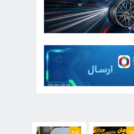
27٪
24٪
20