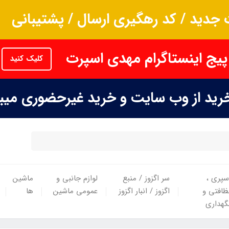
جدید / کد رهگیری ارسال / پشتیبانی
پیج اینستاگرام مهدی اسپرت
کلیک کنید
خرید از وب سایت و خرید غیرحضوری می
سپری ،
سر اگزوز / منبع
لوازم جانبی و
ماشین
ظافتی و
اگزوز / انبار اگزوز
عمومی ماشین
ها
گهداری