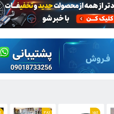
٪
19٪
38٪