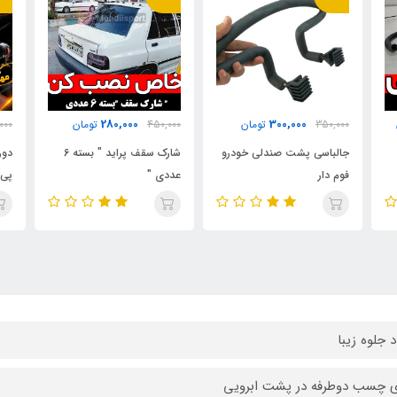
1,500,000
280,000
450,000
تومان
1,850,000
تومان
000
و
شارک سقف پراید " بسته 6
دورفرمان حرفه ای نانو وی ای
عددی "
پی برجسته *****
ضدخ
د جلوه زیبا
ی چسب دوطرفه در پشت ابرویی