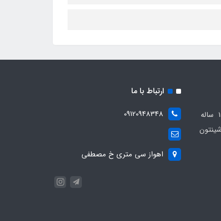
ارتباط با ما
09120948348
مجموعه مهدی اسپرت باسابقه 10 ساله
ینتون
اهواز سی متری خ مصطفی