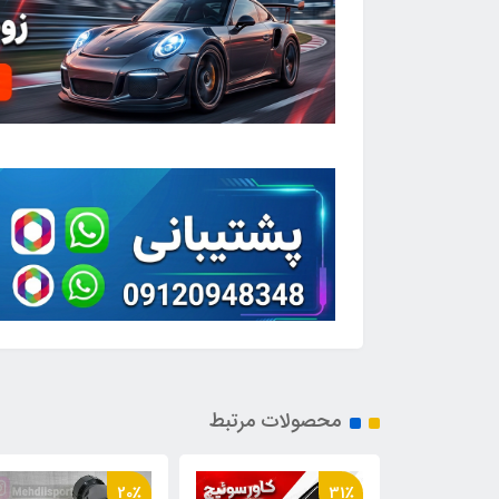
محصولات مرتبط
15٪
20٪