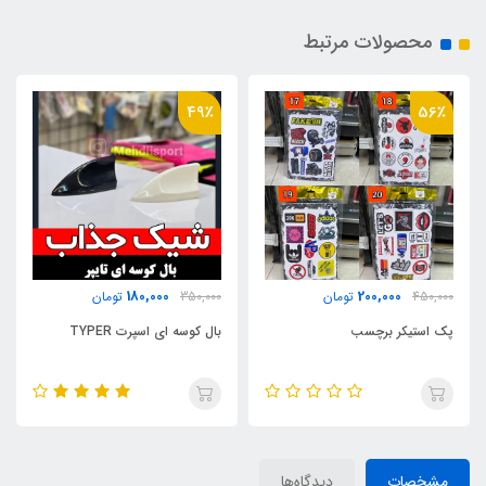
محصولات مرتبط
18٪
49٪
290,000
180,000
350,000
تومان
350,000
تومان
بال کوسه ای اسپرت TYPER
قلاب آویز ژله ای پشت صندلی
ماشین
مشخصات
دیدگاه‌ها