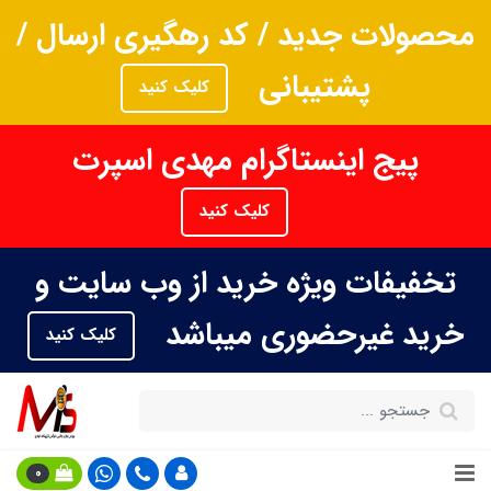
محصولات جدید / کد رهگیری ارسال /
پشتیبانی
کلیک کنید
پیج اینستاگرام مهدی اسپرت
کلیک کنید
تخفیفات ویژه خرید از وب سایت و
خرید غیرحضوری میباشد
کلیک کنید
0