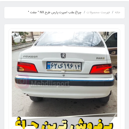
خانه
فهرست محصولات
چراغ عقب اسپرت پارس طرح NX " جفت "