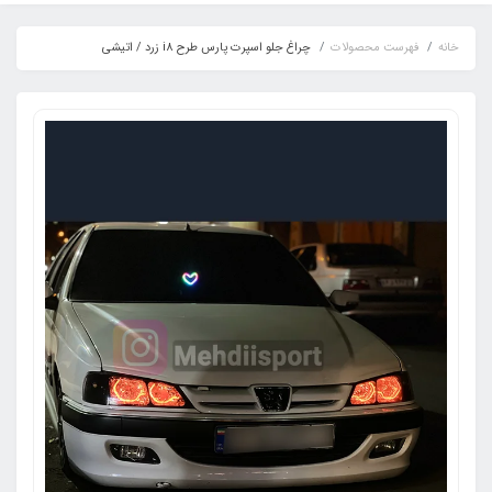
خانه
فهرست محصولات
چراغ جلو اسپرت پارس طرح i8 زرد / اتیشی