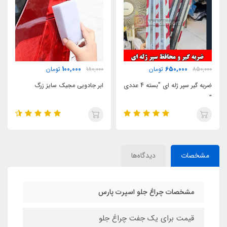
100,000
100,000
180,000
تومان
250,000
تومان
ته 4 عددی
ابر جادویی مجیک سایز زرگ
انتن سقف اسپرت بلند سانتافه ای
مشخصات
دیدگاه‌ها
مشخصات چراغ جلو اسپرت پارس
قیمت برای یک جفت چراغ جلو