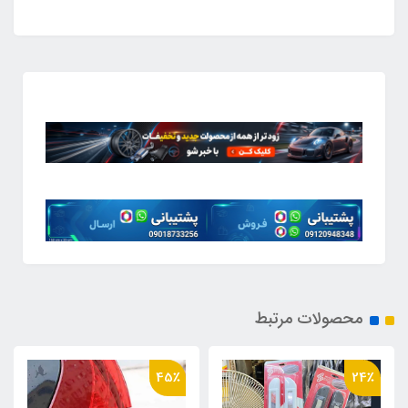
محصولات مرتبط
60٪
45٪