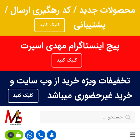
محصولات جدید / کد رهگیری ارسال /
پشتیبانی
کلیک کنید
پیج اینستاگرام مهدی اسپرت
کلیک کنید
تخفیفات ویژه خرید از وب سایت و
خرید غیرحضوری میباشد
کلیک کنید
0