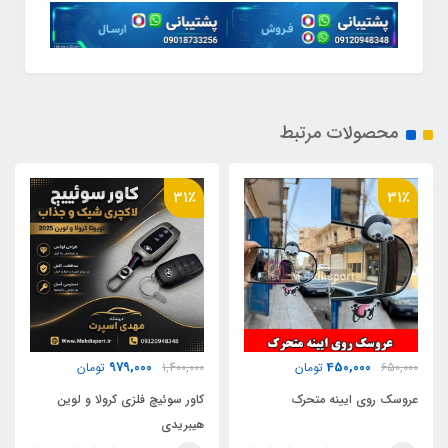
محصولات مرتبط
60٪
31٪
100,000
979,000
1,400,000
تومان
250,000
تومان
کاور سوئیچ فلزی کرولا و لوین
انتن سقف اسپرت کربن
هیبریدی