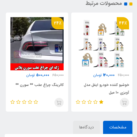
محصولات مرتبط
56٪
24٪
200,000
500,000
650,000
تومان
450,000
تومان
کالرینگ چراغ عقب ** سورن **
پک استیکر برچسب
مشخصات
دیدگاه‌ها