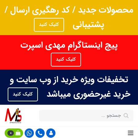
محصولات جدید / کد رهگیری ارسال /
پشتیبانی
کلیک کنید
پیج اینستاگرام مهدی اسپرت
کلیک کنید
تخفیفات ویژه خرید از وب سایت و
خرید غیرحضوری میباشد
کلیک کنید
0