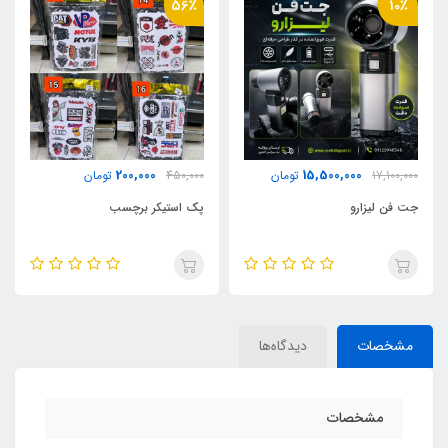
31٪
56٪
590,000
200,000
450,000
تومان
850,000
تومان
پک استیکر برچسب
چوب بیسبال چوبی
مشخصات
دیدگاه‌ها
مشخصات