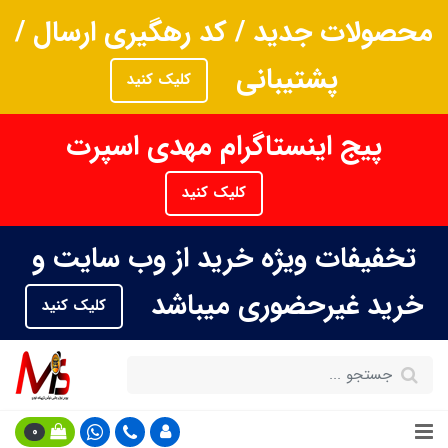
محصولات جدید / کد رهگیری ارسال /
پشتیبانی
کلیک کنید
پیج اینستاگرام مهدی اسپرت
کلیک کنید
تخفیفات ویژه خرید از وب سایت و
خرید غیرحضوری میباشد
کلیک کنید
0