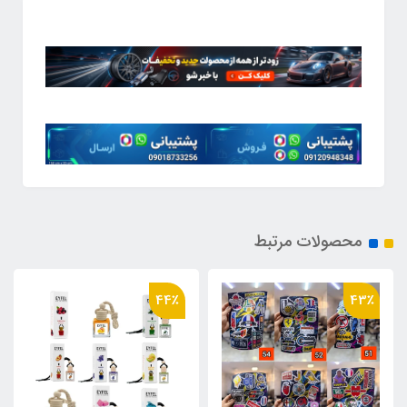
محصولات مرتبط
19٪
44٪