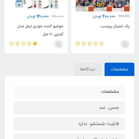
450,000
140,000
250,000
تومان
550,000
تومان
خوشبو کننده خودرو ایفل مدل
استپ سوم ترمز مدل سام (15
آویزی 10 میل
سانت)
مشخصات
دیدگاه‌ها
مشخصات
جنس: نمد
قابلیت شستشو: ندارد