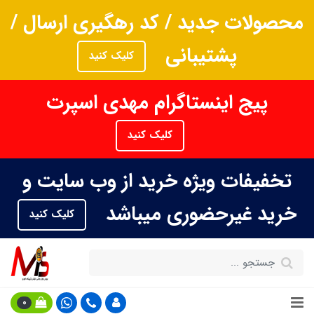
محصولات جدید / کد رهگیری ارسال /
پشتیبانی
کلیک کنید
پیج اینستاگرام مهدی اسپرت
کلیک کنید
تخفیفات ویژه خرید از وب سایت و
خرید غیرحضوری میباشد
کلیک کنید
0