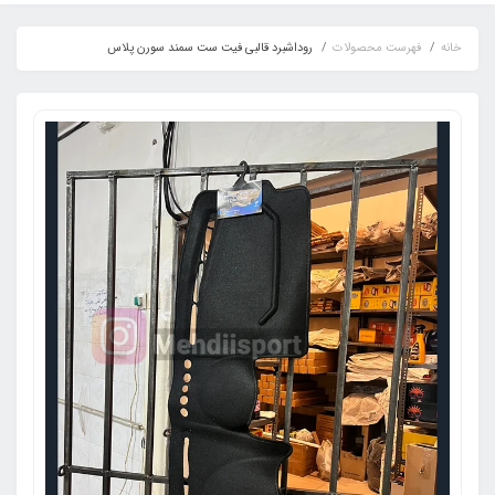
خانه
فهرست محصولات
روداشبرد قالبی فیت ست سمند سورن پلاس