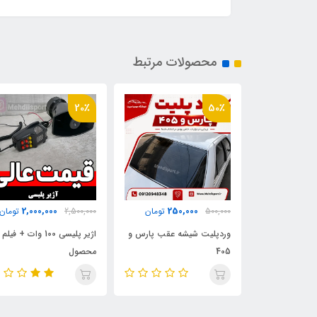
محصولات مرتبط
20٪
50٪
2,000,000
250,000
700
تومان
500,000
تومان
2,500,000
تومان
نیورسال
وردپلیت شیشه عقب پارس و
اژیر پلیسی 100 وات + فیلم
405
محصول