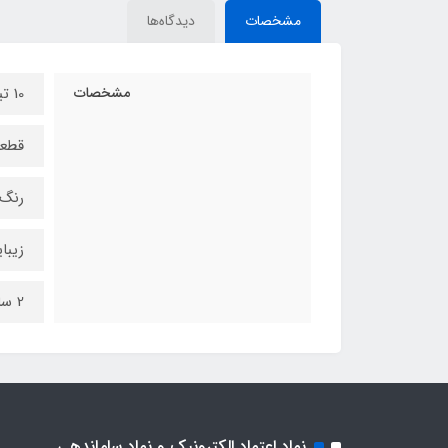
مشخصات
دیدگاه‌ها
مشخصات
10 تیکه شامل پنل دور ضبط-دور ساعت-4عدد مچی در-4عدد دریچه ی کولر
قطعا
رنگ 
زیبا
2 سال گارانتی کیفیت
نماد اعتماد الکترونیک و نماد ساماندهی