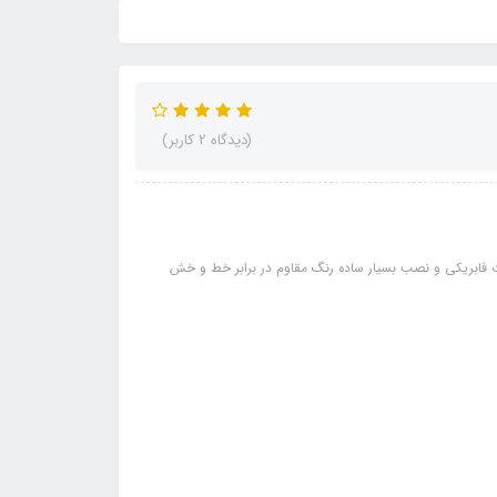
(دیدگاه 2 کاربر)
پنل دور ضبط-دور ساعت-4عدد مچی در-4عدد... قطعات فابریکی و نصب بسیار ساده رنگ مقاوم در برابر خط و خش