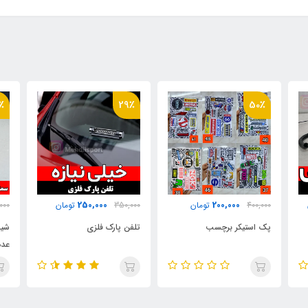
٪
29٪
50٪
250,000
200,000
400,000
تومان
350,000
تومان
000
پک استیکر برچسب
تلفن پارک فلزی
عدد