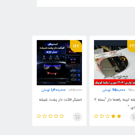
27٪
16٪
22
50,000
1,400,000
750,000
950,
تومان
1,650,000
تومان
750,000
شیشه ایینه راهنما دار "بسته 2
استیکر افکت دار پشت شیشه
کشتی معلق
ی "