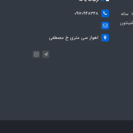
09120948348
مجموعه مهدی اسپرت باسابقه 10 ساله
ینتون
اهواز سی متری خ مصطفی