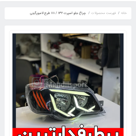
خانه
فهرست محصولات
چراغ جلو اسپرت 132 / 111 طرح لامبورگینی