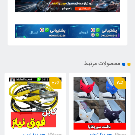
محصولات مرتبط
56٪
56٪
200,000
600,000
1,350,000
تومان
450,000
تومان