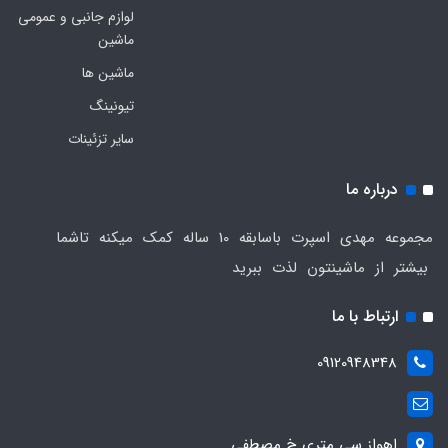
لوازم جانبی و عمومی
ماشین
ماشین ها
تیونینگ
سایر تزئینات
درباره ما
مجموعه مهدی اسپرت باسابقه 10 ساله کمک میکنه تاشما
بیشتر از ماشینتون لذت ببرید
ارتباط با ما
09120948348
اهواز سی متری خ مصطفی