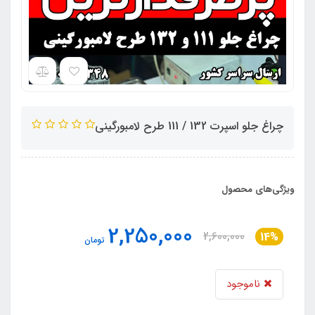
چراغ جلو اسپرت 132 / 111 طرح لامبورگینی
ویژگی‌های محصول
2,250,000
2,600,000
14%
تومان
ناموجود