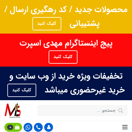
محصولات جدید / کد رهگیری ارسال /
پشتیبانی
کلیک کنید
پیج اینستاگرام مهدی اسپرت
کلیک کنید
تخفیفات ویژه خرید از وب سایت و
خرید غیرحضوری میباشد
کلیک کنید
0