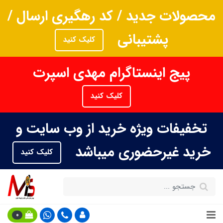
محصولات جدید / کد رهگیری ارسال /
پشتیبانی
کلیک کنید
پیج اینستاگرام مهدی اسپرت
کلیک کنید
تخفیفات ویژه خرید از وب سایت و
خرید غیرحضوری میباشد
کلیک کنید
0