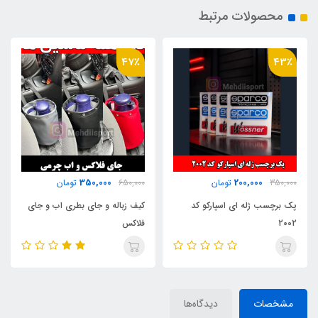
محصولات مرتبط
34٪
47٪
100,000
350,000
650,000
تومان
150,000
تومان
کیف زباله و جای بطری اب و جای
کیسه زباله داخل خودرو
فلاکس
مشخصات
دیدگاه‌ها