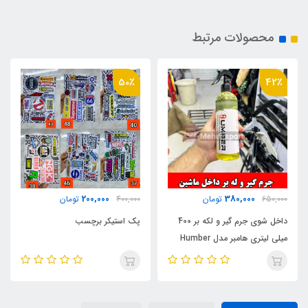
محصولات مرتبط
50٪
42٪
200,000
380,000
650,000
تومان
400,000
تومان
داخل شوی جرم گیر و لکه بر 400
پک استیکر برچسب
میلی لیتری هامبر مدل Humber
Interior Cleaner 400ml