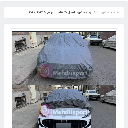
خانه
ماشین ها
چادر ماشین 4فصل xx مناسب ام جی5 2022 -2025