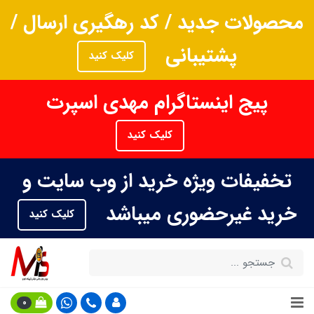
محصولات جدید / کد رهگیری ارسال /
پشتیبانی
کلیک کنید
پیج اینستاگرام مهدی اسپرت
کلیک کنید
تخفیفات ویژه خرید از وب سایت و
خرید غیرحضوری میباشد
کلیک کنید
0