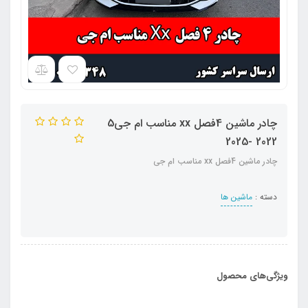
چادر ماشین 4فصل xx مناسب ام جی5
2022 -2025
چادر ماشین 4فصل xx مناسب ام جی
دسته :
ماشین ها
ویژگی‌های محصول