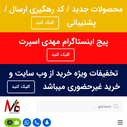
محصولات جدید / کد رهگیری ارسال /
پشتیبانی
کلیک کنید
پیج اینستاگرام مهدی اسپرت
کلیک کنید
تخفیفات ویژه خرید از وب سایت و
خرید غیرحضوری میباشد
کلیک کنید
0