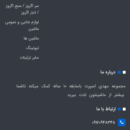
سر اگزوز / منبع اگزوز
/ انبار اگزوز
لوازم جانبی و عمومی
ماشین
ماشین ها
تیونینگ
سایر تزئینات
درباره ما
مجموعه مهدی اسپرت باسابقه 10 ساله کمک میکنه تاشما
بیشتر از ماشینتون لذت ببرید
ارتباط با ما
09120948348