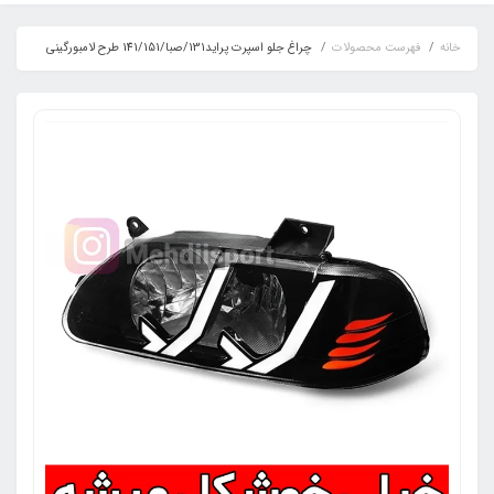
خانه
فهرست محصولات
چراغ جلو اسپرت پراید131/صبا/141/151 طرح لامبورگینی