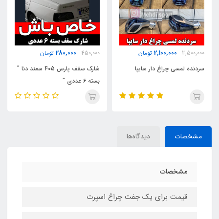
200,000
280,000
ن
450,000
تومان
450,000
تومان
پا
شارک سقف پارس 405 سمند دنا "
پک استیکر برچسب
بسته 6 عددی "
مشخصات
دیدگاه‌ها
مشخصات
قیمت برای یک جفت چراغ اسپرت