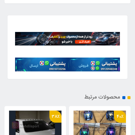
محصولات مرتبط
56٪
38٪