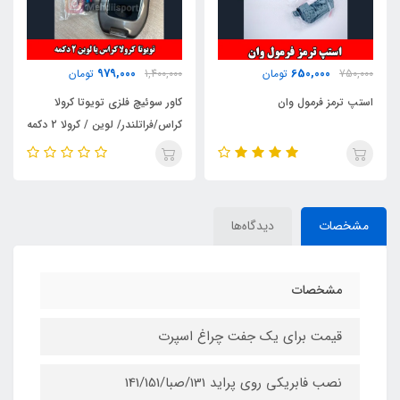
100,000
979,000
1,400,000
تومان
250,000
تومان
کاور سوئیچ فلزی تویوتا کرولا
انتن سقف اسپرت بلند سانتافه ای
کراس/فراتلندر/ لوین / کرولا 2 دکمه
مشخصات
دیدگاه‌ها
مشخصات
قیمت برای یک جفت چراغ اسپرت
نصب فابریکی روی پراید 131/صبا/141/151