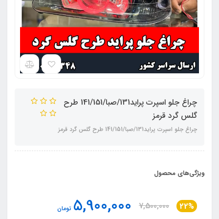
چراغ جلو اسپرت پراید131/صبا/141/151 طرح
گلس گرد قرمز
چراغ جلو اسپرت پراید131/صبا/141/151 طرح گلس گرد قرمز
ویژگی‌های محصول
5,900,000
7,500,000
22%
تومان