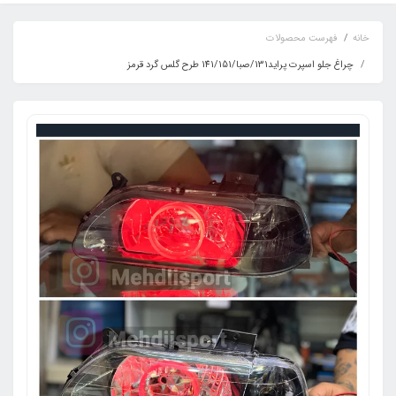
خانه
فهرست محصولات
چراغ جلو اسپرت پراید131/صبا/141/151 طرح گلس گرد قرمز