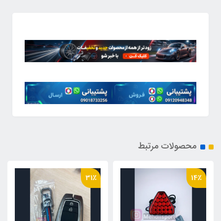
محصولات مرتبط
60٪
31٪