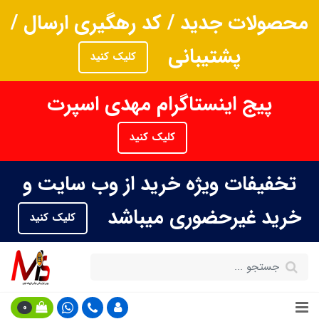
محصولات جدید / کد رهگیری ارسال /
پشتیبانی
کلیک کنید
پیج اینستاگرام مهدی اسپرت
کلیک کنید
تخفیفات ویژه خرید از وب سایت و
خرید غیرحضوری میباشد
کلیک کنید
0