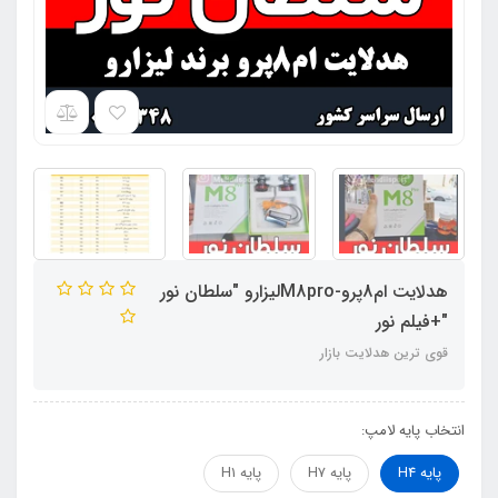
هدلایت ام8پرو-M8proلیزارو "سلطان نور
"+فیلم نور
قوی ترین هدلایت بازار
انتخاب پایه لامپ:
پایه H4
پایه H7
پایه H1