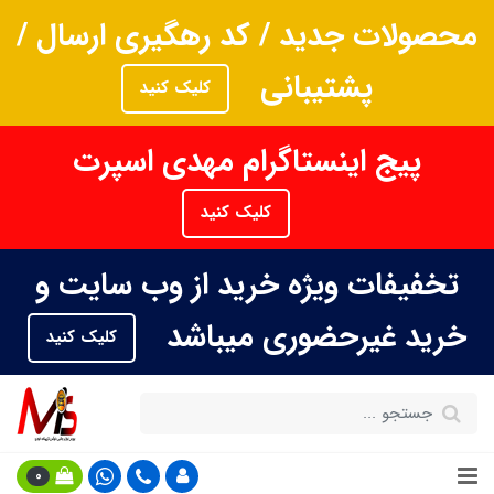
محصولات جدید / کد رهگیری ارسال /
پشتیبانی
کلیک کنید
پیج اینستاگرام مهدی اسپرت
کلیک کنید
تخفیفات ویژه خرید از وب سایت و
خرید غیرحضوری میباشد
کلیک کنید
0