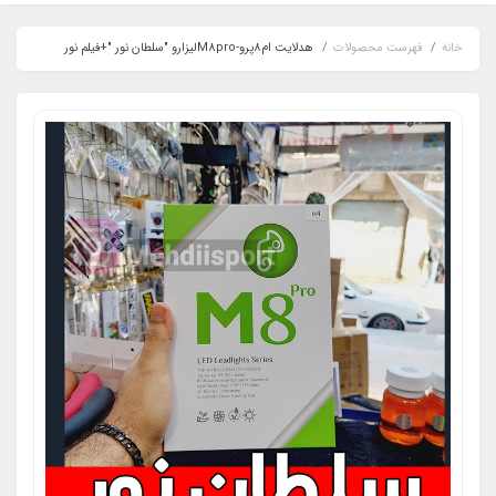
خانه
فهرست محصولات
هدلایت ام8پرو-M8proلیزارو "سلطان نور "+فیلم نور