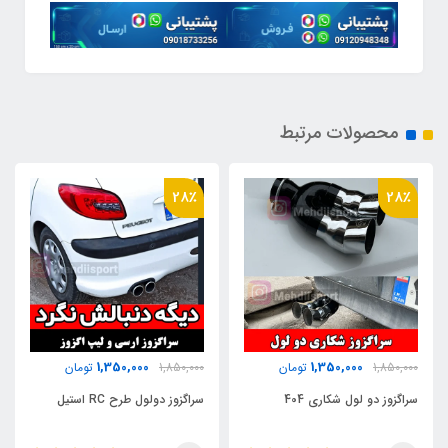
محصولات مرتبط
28٪
28٪
1,350,000
1,350,000
1,850,000
تومان
1,850,000
تومان
سراگزوز دو لول شکاری 404
سراگزوز دولول طرح RC استیل