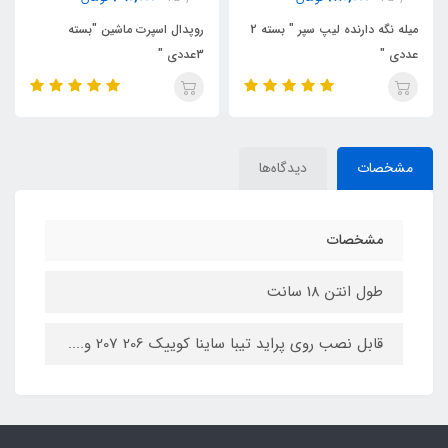
میله نگه دارنده لیپ سپر " بسته 2
روپدال اسپرت ماشین "بسته
سردنده اسپرت 508
3عددی "
مشخصات
دیدگاه‌ها
مشخصات
طول انتن 18 سانت
قابل نصب روی پراید تیبا ساینا کوییک 206 207 و....