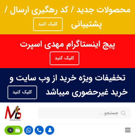
محصولات جدید / کد رهگیری ارسال /
پشتیبانی
کلیک کنید
پیج اینستاگرام مهدی اسپرت
کلیک کنید
تخفیفات ویژه خرید از وب سایت و
خرید غیرحضوری میباشد
کلیک کنید
0