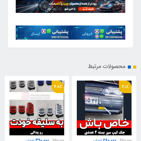
محصولات مرتبط
19٪
48٪
730,000
390,000
750,000
تومان
900,000
تومان