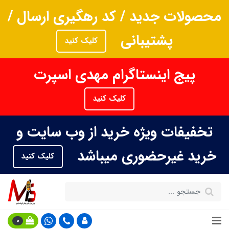
محصولات جدید / کد رهگیری ارسال /
پشتیبانی
کلیک کنید
پیج اینستاگرام مهدی اسپرت
کلیک کنید
تخفیفات ویژه خرید از وب سایت و
خرید غیرحضوری میباشد
کلیک کنید
0