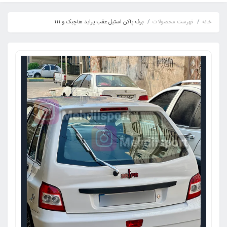
خانه
فهرست محصولات
برف پاکن استیل عقب پراید هاچبک و 111