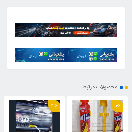
محصولات مرتبط
20٪
20٪