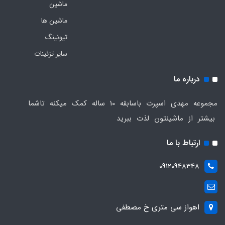
ماشین
ماشین ها
تیونینگ
سایر تزئینات
درباره ما
مجموعه مهدی اسپرت باسابقه 10 ساله کمک میکنه تاشما
بیشتر از ماشینتون لذت ببرید
ارتباط با ما
09120948348
اهواز سی متری خ مصطفی