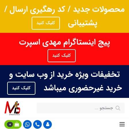
محصولات جدید / کد رهگیری ارسال /
پشتیبانی
کلیک کنید
پیج اینستاگرام مهدی اسپرت
کلیک کنید
تخفیفات ویژه خرید از وب سایت و
خرید غیرحضوری میباشد
کلیک کنید
0