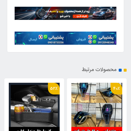
محصولات مرتبط
52٪
40٪