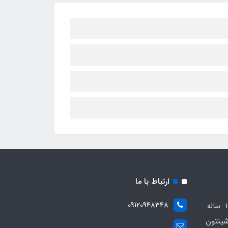
ارتباط با ما
09120948348
مجموعه مهدی اسپرت باسابقه 10 ساله
ینتون