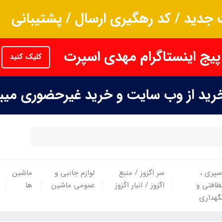
جدید / کد رهگیری ارسال / پشتیبانی
پیج اینستاگرام مهدی اسپرت
کلیک کنید
خرید از وب سایت و خرید غیرحضوری می
سپری ،
سر اگزوز / منبع
لوازم جانبی و
ماشین
ظافتی و
اگزوز / انبار اگزوز
عمومی ماشین
ها
گهداری