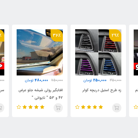
٪
12٪
36٪
880,000
480,000
750,000
تومان
1,000,000
تومان
000
افتابگیر رولی شیشه جلو عرض
سراگزوز اسپرت ریموس کد 621
خوش
42 و 53 " تایوانی "