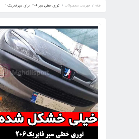
خانه
فهرست محصولات
توری خطی سپر 206 " برای سپر فابریک "