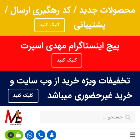
محصولات جدید / کد رهگیری ارسال /
پشتیبانی
کلیک کنید
پیج اینستاگرام مهدی اسپرت
کلیک کنید
تخفیفات ویژه خرید از وب سایت و
خرید غیرحضوری میباشد
کلیک کنید
0