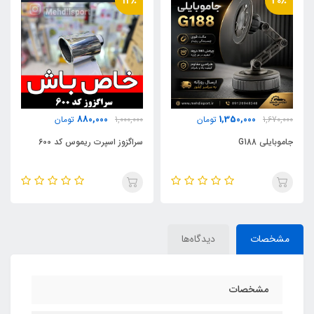
12٪
20٪
880,000
1,350,000
1,670,000
تومان
1,000,000
تومان
جاموبایلی G188
سراگزوز اسپرت ریموس کد 600
مشخصات
دیدگاه‌ها
مشخصات