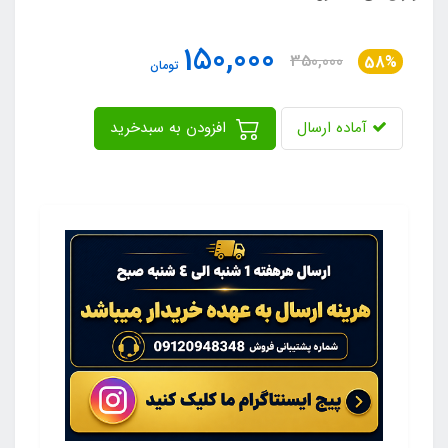
150,000
350,000
58%
تومان
آماده ارسال
افزودن به سبدخرید