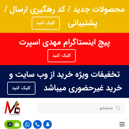
محصولات جدید / کد رهگیری ارسال /
پشتیبانی
کلیک کنید
پیج اینستاگرام مهدی اسپرت
کلیک کنید
تخفیفات ویژه خرید از وب سایت و
خرید غیرحضوری میباشد
کلیک کنید
0