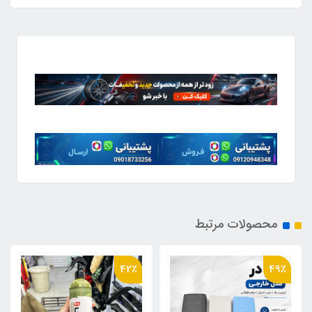
محصولات مرتبط
42٪
49٪