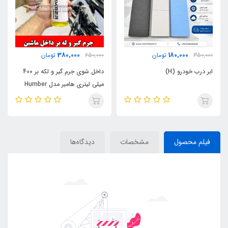
380,000
180,000
350,000
تومان
650,000
تومان
ابر درب خودرو (H)
داخل شوی جرم گیر و لکه بر 400
میلی لیتری هامبر مدل Humber
Interior Cleaner 400ml
فیلم محصول
مشخصات
دیدگاه‌ها