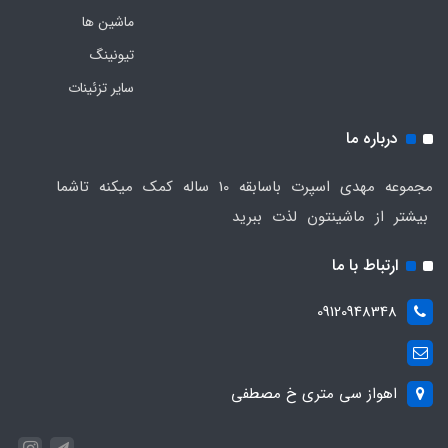
ماشین ها
تیونینگ
سایر تزئینات
درباره ما
مجموعه مهدی اسپرت باسابقه 10 ساله کمک میکنه تاشما
بیشتر از ماشینتون لذت ببرید
ارتباط با ما
09120948348
اهواز سی متری خ مصطفی