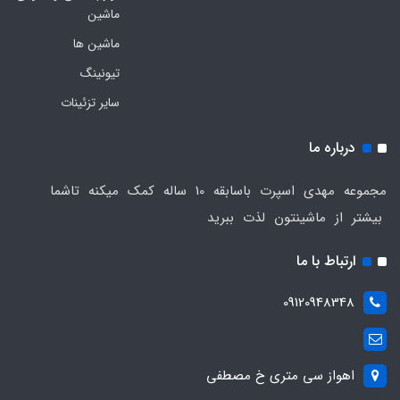
ماشین
ماشین ها
تیونینگ
سایر تزئینات
درباره ما
مجموعه مهدی اسپرت باسابقه 10 ساله کمک میکنه تاشما
بیشتر از ماشینتون لذت ببرید
ارتباط با ما
09120948348
اهواز سی متری خ مصطفی