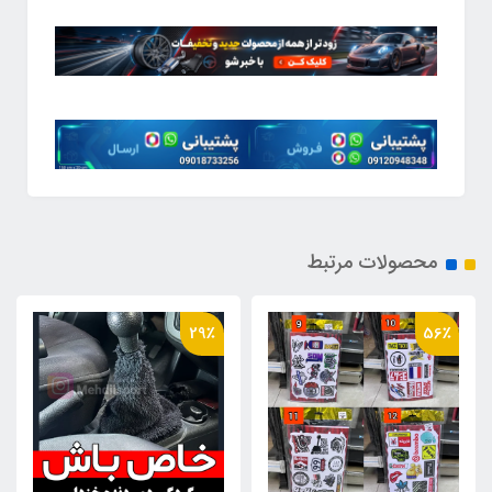
محصولات مرتبط
24٪
29٪