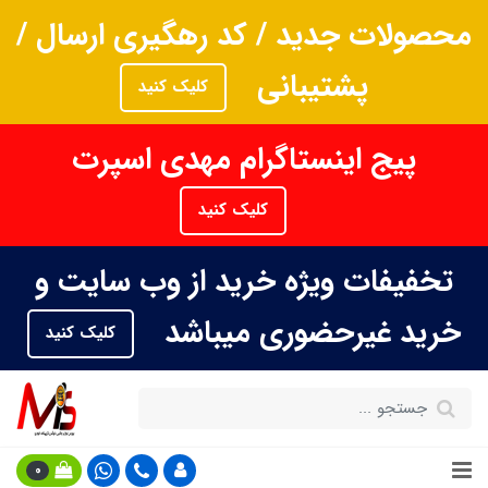
محصولات جدید / کد رهگیری ارسال /
پشتیبانی
کلیک کنید
پیج اینستاگرام مهدی اسپرت
کلیک کنید
تخفیفات ویژه خرید از وب سایت و
خرید غیرحضوری میباشد
کلیک کنید
0