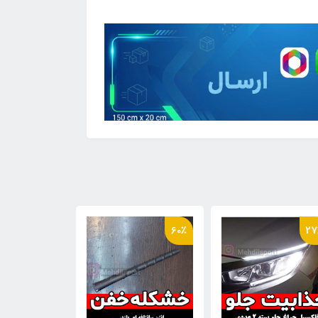
23٪
16٪
60٪