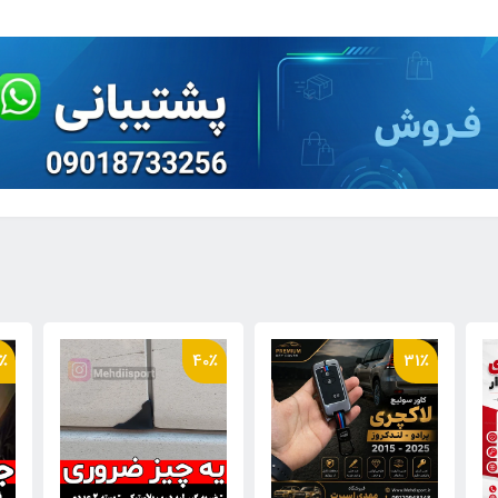
27٪
40٪