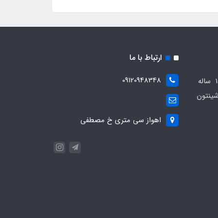
ارتباط با ما
09120948348
مجموعه مهدی اسپرت باسابقه 10 ساله
ینتون
اهواز سی متری خ مصطفی