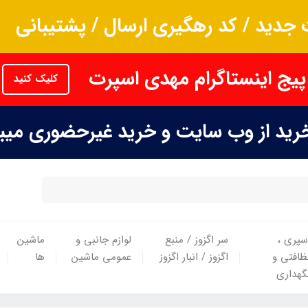
جدید / کد رهگیری ارسال / پشتیبانی
پیج اینستاگرام مهدی اسپرت
کلیک کنید
خرید از وب سایت و خرید غیرحضوری می
سپری ،
سر اگزوز / منبع
لوازم جانبی و
ماشین
ظافتی و
اگزوز / انبار اگزوز
عمومی ماشین
ها
گهداری