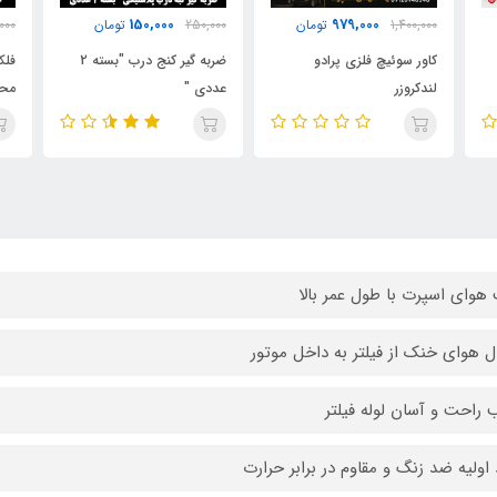
550,000
150,000
تومان
250,000
تومان
750,000
تومان
ادو
ضربه گیر کنج درب "بسته 2
فلکسیبل چراغ 2 حالته + فیلم
عددی "
محصول
هوای اسپرت با طول عمر بالا
ال هوای خنک از فیلتر به داخل موتور
راحت و آسان لوله فیلتر
 اولیه ضد زنگ و مقاوم در برابر حرارت