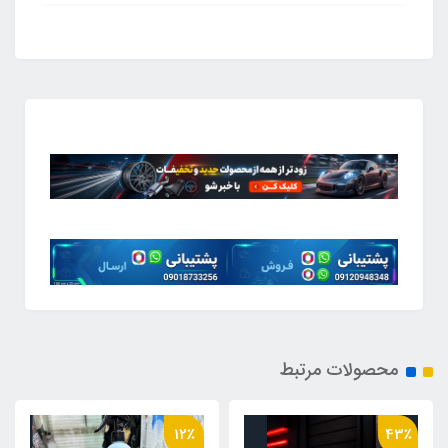
محصولات مرتبط
12٪
43٪