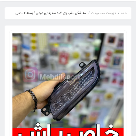
خانه
فهرست محصولات
مه شکن عقب پژو 207 سه بعدی دودی " بسته 2 عددی "