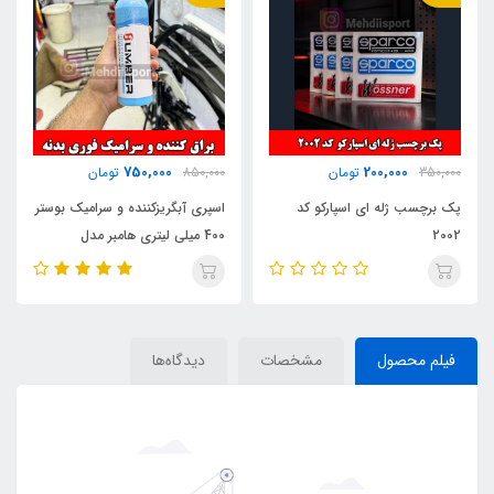
750,000
200,000
350,000
تومان
850,000
تومان
پک برچسب ژله ای اسپارکو کد
اسپری آبگریزکننده و سرامیک بوستر
2002
400 میلی لیتری هامبر مدل
Humber Ceramic Booster
400ml
فیلم محصول
مشخصات
دیدگاه‌ها