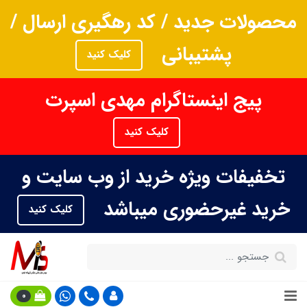
محصولات جدید / کد رهگیری ارسال /
پشتیبانی
کلیک کنید
پیج اینستاگرام مهدی اسپرت
کلیک کنید
تخفیفات ویژه خرید از وب سایت و
خرید غیرحضوری میباشد
کلیک کنید
0