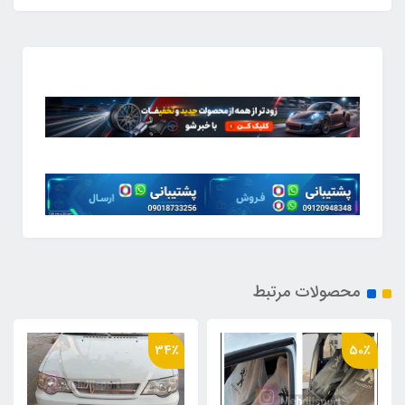
محصولات مرتبط
56٪
34٪