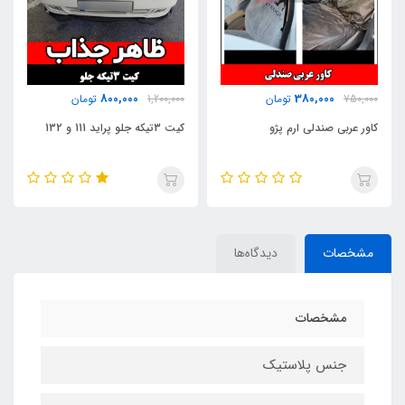
200,000
800,000
1,200,000
تومان
450,000
تومان
کیت 3تیکه جلو پراید 111 و 132
پک استیکر برچسب
مشخصات
دیدگاه‌ها
مشخصات
جنس پلاستیک