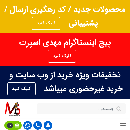
محصولات جدید / کد رهگیری ارسال /
پشتیبانی
کلیک کنید
پیج اینستاگرام مهدی اسپرت
کلیک کنید
تخفیفات ویژه خرید از وب سایت و
خرید غیرحضوری میباشد
کلیک کنید
0