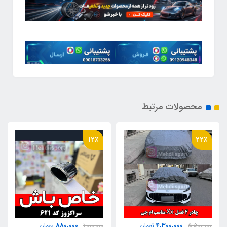
محصولات مرتبط
20٪
12٪
3,600,000
880,000
1,000,000
تومان
4,500,000
تومان