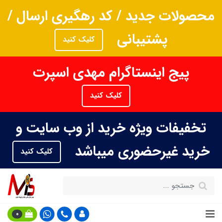
محصولات جدید / کد رهگیری ارسال /
پشتیبانی
کلیک کنید
پیج اینستاگرام مهدی اسپرت
کلیک کنید
تخفیفات ویژه خرید از وب سایت و
خرید غیرحضوری میباشد
کلیک کنید
0