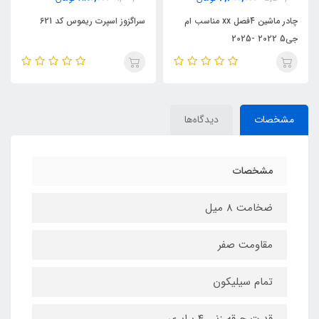
سراگزوز اسپرت ریموس کد 621
چادر ماشین 4فصل ضد اب /
ضدخاک / ضدافتاب
مشخصات
دیدگاه‌ها
مشخصات
ضخامت 8 میل
مقاومت صفر
تمام سیلیکون