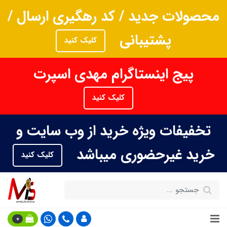
محصولات جدید / کد رهگیری ارسال /
پشتیبانی
کلیک کنید
پیج اینستاگرام مهدی اسپرت
کلیک کنید
تخفیفات ویژه خرید از وب سایت و
خرید غیرحضوری میباشد
کلیک کنید
0