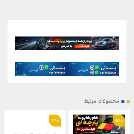
محصولات مرتبط
49٪
56٪