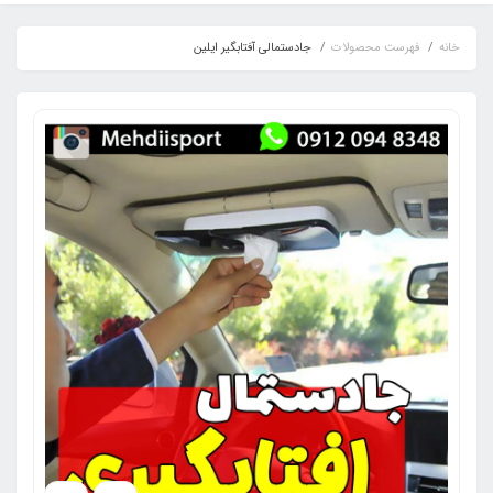
خانه
فهرست محصولات
جادستمالی آفتابگیر ایلین