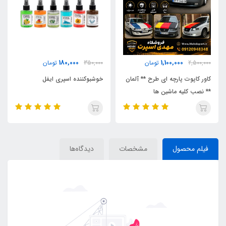
180,000
1,100,000
2,500,000
تومان
350,000
تومان
کاور کاپوت پارچه ای طرح ** آلمان
خوشبوکننده اسپری ایفل
** نصب کلیه ماشین ها
فیلم محصول
مشخصات
دیدگاه‌ها