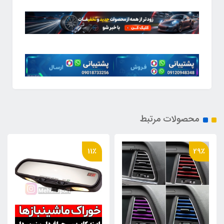
محصولات مرتبط
11٪
29٪