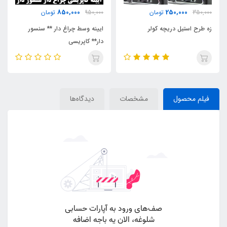
850,000
250,000
350,000
تومان
950,000
تومان
زه طرح استیل دریچه کولر
ایینه وسط چراغ دار ** سنسور
دار** کاپریسی
فیلم محصول
مشخصات
دیدگاه‌ها