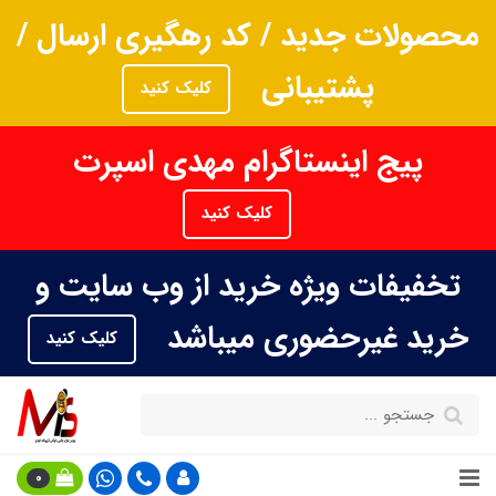
محصولات جدید / کد رهگیری ارسال /
پشتیبانی
کلیک کنید
پیج اینستاگرام مهدی اسپرت
کلیک کنید
تخفیفات ویژه خرید از وب سایت و
خرید غیرحضوری میباشد
کلیک کنید
0