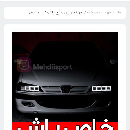
خانه
فهرست محصولات
چراغ جلو پارس طرح بوگاتی " بسته 2 عددی "