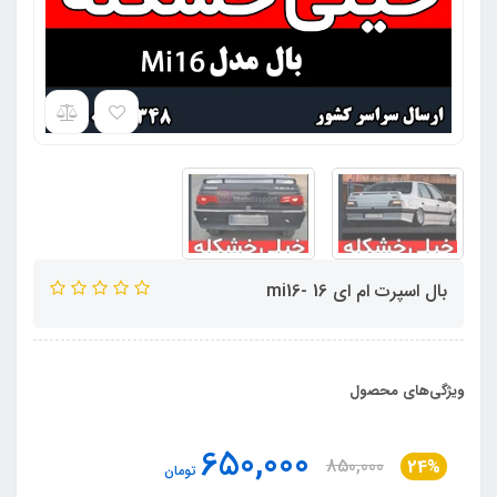
بال اسپرت ام ای 16 -mi16
ویژگی‌های محصول
650,000
850,000
24%
تومان