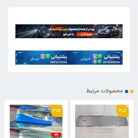
محصولات مرتبط
27٪
30٪