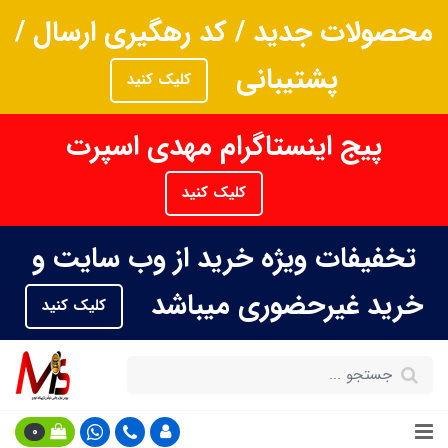
محصولات جدید / کد رهگیری ارسال /
پشتیبانی
کلیک کنید
پیج اینستاگرام مهدی اسپرت
کلیک کنید
تخفیفات ویژه خرید از وب سایت و
خرید غیرحضوری میباشد
کلیک کنید
0