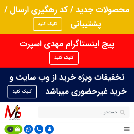
محصولات جدید / کد رهگیری ارسال /
پشتیبانی
کلیک کنید
پیج اینستاگرام مهدی اسپرت
کلیک کنید
تخفیفات ویژه خرید از وب سایت و
خرید غیرحضوری میباشد
کلیک کنید
0