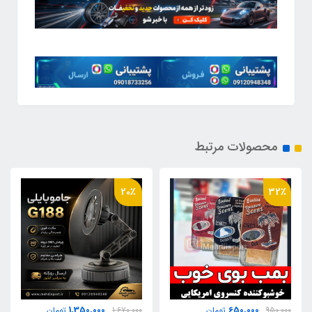
محصولات مرتبط
28٪
20٪
1,350,000
1,350,000
1,670,000
تومان
1,850,000
تومان