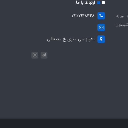
ارتباط با ما
09120948348
مجموعه مهدی اسپرت باسابقه 10 ساله
ینتون
اهواز سی متری خ مصطفی