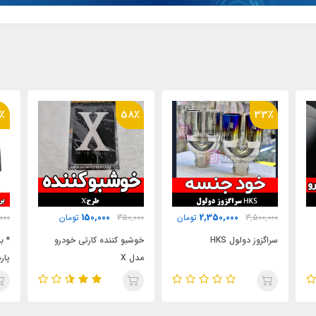
٪
58٪
33٪
150,000
2,350,000
3,500,000
تومان
350,000
تومان
000
سراگزوز دولول HKS
خوشبو کننده کارتی خودرو
* ب
مدل X
پارس