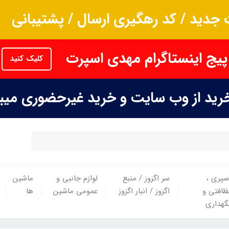
جدید / کد رهگیری ارسال / پشتیبانی
پیج اینستاگرام مهدی اسپرت
کلیک کنید
خرید از وب سایت و خرید غیرحضوری می
سپری ،
سر اگزوز / منبع
لوازم جانبی و
ماشین
ظافتی و
اگزوز / انبار اگزوز
عمومی ماشین
ها
گهداری