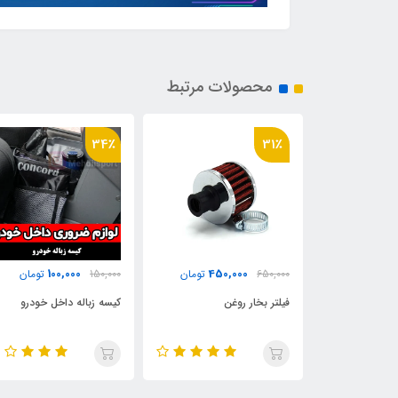
محصولات مرتبط
34٪
31٪
100,000
450,000
200
تومان
650,000
تومان
150,000
تومان
رچسب
فیلتر بخار روغن
کیسه زباله داخل خودرو