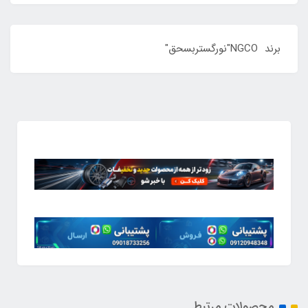
برند NGCO"نورگستربسحق"
محصولات مرتبط