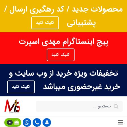
محصولات جدید / کد رهگیری ارسال /
پشتیبانی
کلیک کنید
پیج اینستاگرام مهدی اسپرت
کلیک کنید
تخفیفات ویژه خرید از وب سایت و
خرید غیرحضوری میباشد
کلیک کنید
0