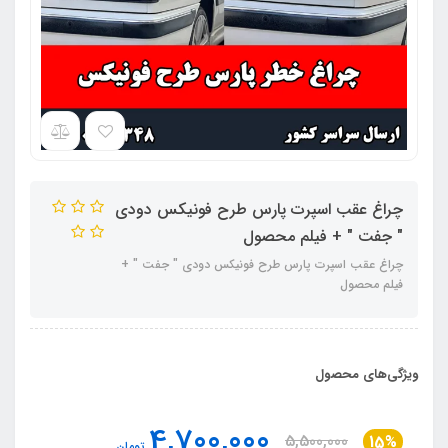
چراغ عقب اسپرت پارس طرح فونیکس دودی
" جفت " + فیلم محصول
چراغ عقب اسپرت پارس طرح فونیکس دودی " جفت " +
فیلم محصول
ویژگی‌های محصول
4,700,000
5,500,000
15%
تومان