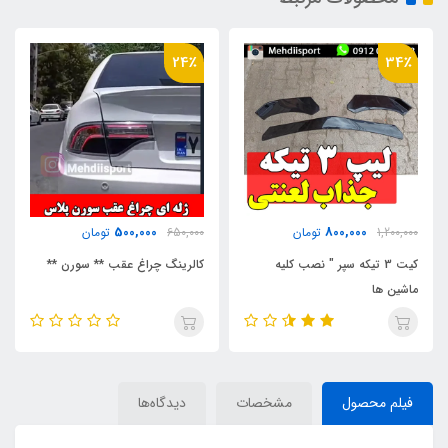
24٪
34٪
500,000
800,000
1,200,000
تومان
650,000
تومان
کیت 3 تیکه سپر " نصب کلیه
کالرینگ چراغ عقب ** سورن **
ماشین ها
فیلم محصول
مشخصات
دیدگاه‌ها