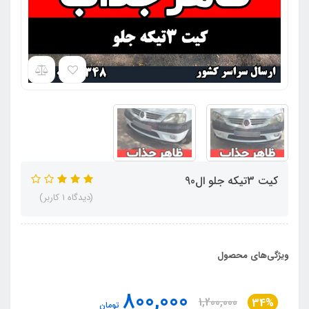
کیت 3تیکه جلو ال90
(دیدگاه 1 کاربر)
ویژگی‌های محصول
800,000
1,200,000
34%
تومان