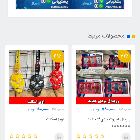
محصولات مرتبط
49٪
32٪
180,000
580,000
850,000
تومان
350,000
تومان
روپدال اسپرت یزدی** جدید
اویز اسکلت
************