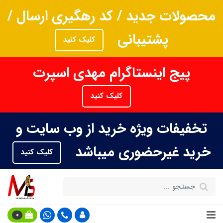
محصولات جدید / کد رهگیری ارسال /
پشتیبانی
کلیک کنید
پیج اینستاگرام مهدی اسپرت
کلیک کنید
تخفیفات ویژه خرید از وب سایت و
خرید غیرحضوری میباشد
کلیک کنید
0