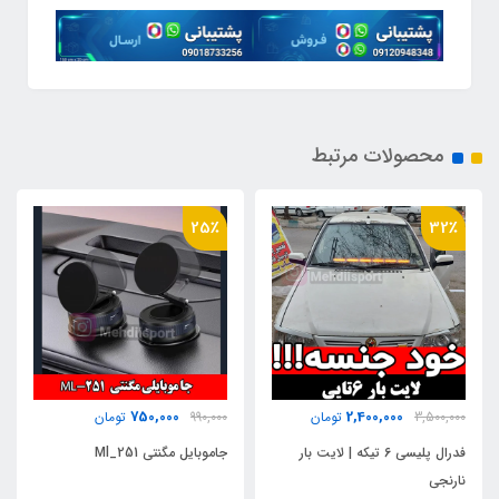
محصولات مرتبط
25٪
32٪
750,000
2,400,000
3,500,000
تومان
990,000
تومان
فدرال پلیسی 6 تیکه | لایت بار
جاموبایل مگنتی Ml_251
نارنجی