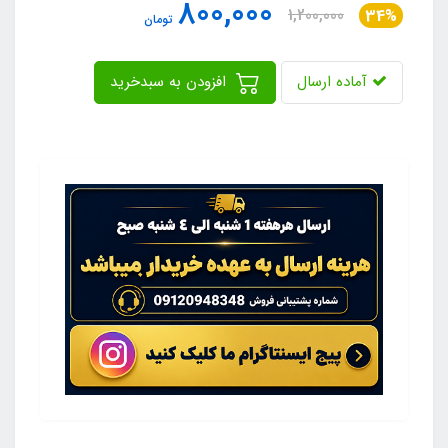
800,000
1,200,000
34%
تومان
آماده ارسال
افزودن به سبدخرید