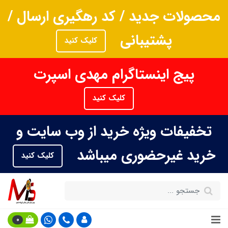
محصولات جدید / کد رهگیری ارسال /
پشتیبانی
کلیک کنید
پیج اینستاگرام مهدی اسپرت
کلیک کنید
تخفیفات ویژه خرید از وب سایت و
خرید غیرحضوری میباشد
کلیک کنید
0