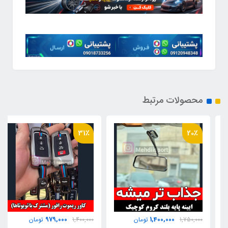
محصولات مرتبط
31٪
20٪
979,000
1,400,000
1,750,000
تومان
1,400,000
تومان