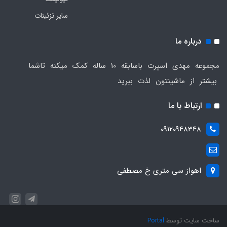
سایر تزئینات
درباره ما
مجموعه مهدی اسپرت باسابقه 10 ساله کمک میکنه تاشما
بیشتر از ماشینتون لذت ببرید
ارتباط با ما
09120948348
اهواز سی متری خ مصطفی
ساخت سایت توسط
Portal