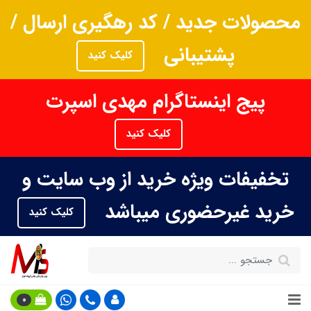
محصولات جدید / کد رهگیری ارسال /
پشتیبانی
کلیک کنید
پیج اینستاگرام مهدی اسپرت
کلیک کنید
تخفیفات ویژه خرید از وب سایت و
خرید غیرحضوری میباشد
کلیک کنید
0