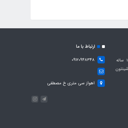
ارتباط با ما
09120948348
مجموعه مهدی اسپرت باسابقه 10 ساله
ینتون
اهواز سی متری خ مصطفی