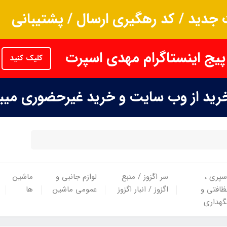
جدید / کد رهگیری ارسال / پشتیبانی
پیج اینستاگرام مهدی اسپرت
کلیک کنید
خرید از وب سایت و خرید غیرحضوری می
سپری ،
سر اگزوز / منبع
لوازم جانبی و
ماشین
ظافتی و
اگزوز / انبار اگزوز
عمومی ماشین
ها
گهداری