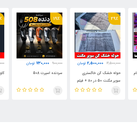
٪
31٪
19٪
979,000
730,000
900,000
تومان
1,400,000
تومان
000
سردنده اسپرت 508
کاور سوئیچ فلزی رافور
بال 
فیلم