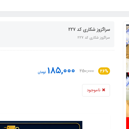
سراگزوز شکاری کد 227
سراگزوز شکاری کد 227
185,000
250,000
26%
تومان
ناموجود